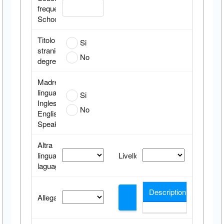
frequentata/Attended
School
Titolo
Si
straniero/Foreign
No
degree:
Madre
lingua
Si
Inglese/Native
No
English
Speaker:
Altra
lingua/Other
Livello/Level:
laguages:
Description
Allegati/Upload:
Upload