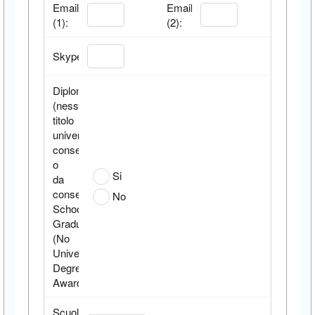
Email
Email
(1):
(2):
Skype:
Diplomato
(nessun
titolo
universitario
conseguito
o
Si
da
conseguire)/High
No
School
Graduate
(No
University
Degree
Awarded)
Scuola