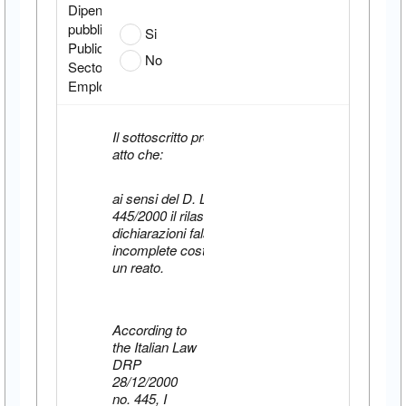
Dipendente
pubblico/Italian
Si
Public
No
Sector
Employee:
Il sottoscritto prende
atto che:
ai sensi del D. Lgs.
445/2000 il rilascio di
dichiarazioni false o
incomplete costituisce
un reato.
According to
the Italian Law
DRP
28/12/2000
no. 445, I